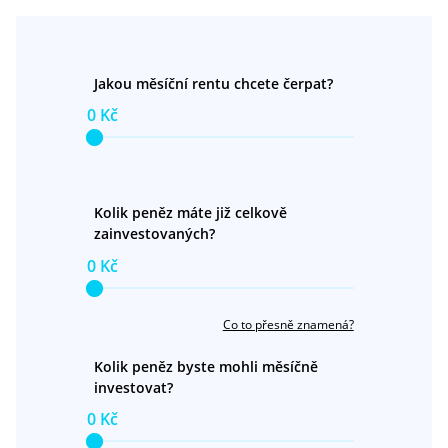
Jakou měsíční rentu chcete čerpat?
0 Kč
Kolik peněz máte již celkově
zainvestovaných?
0 Kč
Co to přesně znamená?
Kolik peněz byste mohli měsíčně
investovat?
0 Kč