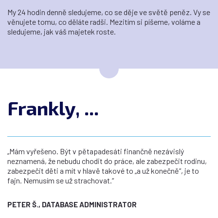
My 24 hodin denně sledujeme, co se děje ve světě peněz. Vy se
věnujete tomu, co děláte radši. Mezitím si píšeme, voláme a
sledujeme, jak váš majetek roste.
Frankly, ...
„Mám vyřešeno. Být v pětapadesáti finančně nezávislý
neznamená, že nebudu chodit do práce, ale zabezpečit rodinu,
zabezpečit děti a mít v hlavě takové to „a už konečně“, je to
fajn. Nemusím se už strachovat.“
PETER Š., DATABASE ADMINISTRATOR