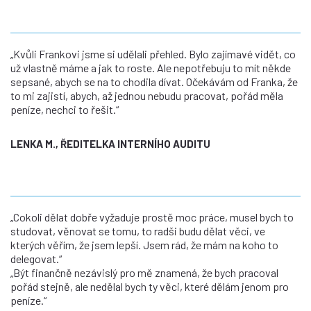
„Kvůli Frankovi jsme si udělali přehled. Bylo zajímavé vidět, co
už vlastně máme a jak to roste. Ale nepotřebuju to mít někde
sepsané, abych se na to chodila dívat. Očekávám od Franka, že
to mi zajistí, abych, až jednou nebudu pracovat, pořád měla
peníze, nechci to řešit.“
LENKA M., ŘEDITELKA INTERNÍHO AUDITU
„Cokoli dělat dobře vyžaduje prostě moc práce, musel bych to
studovat, věnovat se tomu, to radši budu dělat věci, ve
kterých věřím, že jsem lepší. Jsem rád, že mám na koho to
delegovat.“
„Být finančně nezávislý pro mě znamená, že bych pracoval
pořád stejně, ale nedělal bych ty věci, které dělám jenom pro
peníze.“