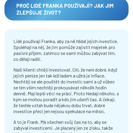
PROČ LIDÉ FRANKA POUŽÍVAJÍ? JAK JIM
ZLEPŠUJE ŽIVOT?
Vladímír společně s Honzou, Radkem nebo Lukášem s vámi
proberou vaše představy o investicích a finanční nezávislosti.
A sestaví pro vás plán, jak investovat, abyste mohli čerpat
pasivní příjem. Kdy se vám to hodí?
Lidé používají Franka, aby za ně hlídal jejich investice.
Spoléhají na něj, že jim pomůže zajistit majetek pro
pasivní příjem, zatímco se sami můžou zabývat tím,
co dělají radši.
Naši klienti chtějí investovat. Cítí, že není dobré, když
jejich peníze jen tak leží ladem a užírá je inflace.
Nechtějí se ale pouštět do investic sami a už vůbec
VLADIMÍR FICHTNER
ZAJÍMÁ NÁS, KDO JSTE A KAM MÁTE
se tím vším nechtějí prokousávat několik hodin
NAMÍŘENO
denně. Mají lepší věci na práci. Proto hledají někoho, s
+420 123 456 789
Investiční plán šijeme na míru. Budeme si tedy povídat o vás a
kým se mohou poradit a kdo jim ušetří čas. A čekají,
vašich představách. A to je vždycky užitečné.
že tenhle vztah bude nějakou dobu trvat, dobré
investice přeci jen nejsou spekulace na měsíc.
Vysvětlí vám principy ochrany bohatství...
A to je Frank. Má všechen svůj čas na to, aby se
zabýval investicemi. Je placený jen ze zisku, takže