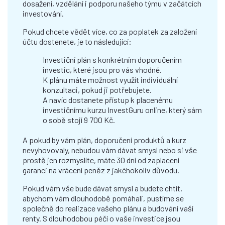
dosažení, vzdělání i podporu našeho týmu v začátcích
investování.
Pokud chcete vědět více, co za poplatek za založení
účtu dostenete, je to následující:
Investiční plán s konkrétním doporučením
investic, které jsou pro vás vhodné.
K plánu máte možnost využít individuální
konzultaci, pokud ji potřebujete.
A navíc dostanete přístup k placenému
investičnímu kurzu InvestGuru online, který sám
o sobě stojí 9 700 Kč.
A pokud by vám plán, doporučení produktů a kurz
nevyhovovaly, nebudou vám dávat smysl nebo si vše
prostě jen rozmyslíte, máte 30 dní od zaplacení
garanci na vrácení peněz z jakéhokoliv důvodu.
Pokud vám vše bude dávat smysl a budete chtít,
abychom vám dlouhodobě pomáhali, pustíme se
společně do realizace vašeho plánu a budování vaší
renty. S dlouhodobou péčí o vaše investice jsou