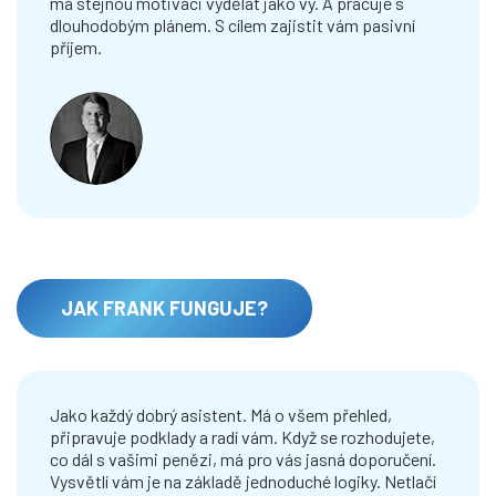
má stejnou motivaci vydělat jako vy. A pracuje s
dlouhodobým plánem. S cílem zajistit vám pasivní
60 MINUT. ROZDÍL MEZI INVESTOVÁNÍM
příjem.
NASLEPO A CÍLENĚ
Za hodinku dáme dohromady všechno, co potřebujeme,
abychom pro vás našli správnou cestu. Víc vás nezdržíme.
VÁŠ PLÁN HNED A ONLINE
Během konzultace zpracujeme váš podrobný investiční plán.
Dostanete seznam kroků, jak postupně dojít k vašemu
JAK FRANK FUNGUJE?
majetku pro pasivní příjem.
Jako každý dobrý asistent. Má o všem přehled,
připravuje podklady a radí vám. Když se rozhodujete,
NIC TO NESTOJÍ
co dál s vašimi penězi, má pro vás jasná doporučení.
Konzultace a plán jsou zdarma. A je jen na vás, jestli se do jeho
Vysvětlí vám je na základě jednoduché logiky. Netlačí
realizace pustíte. A jestli s Frankem, nebo na vlastní pěst.