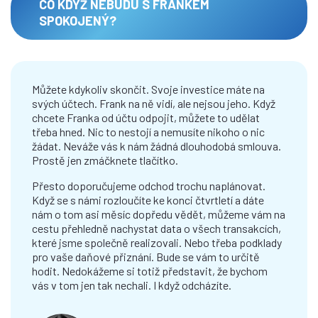
CO KDYŽ NEBUDU S FRANKEM
SPOKOJENÝ?
Můžete kdykoliv skončit. Svoje investice máte na
svých účtech. Frank na ně vidí, ale nejsou jeho. Když
chcete Franka od účtu odpojit, můžete to udělat
třeba hned. Nic to nestojí a nemusíte nikoho o nic
žádat. Neváže vás k nám žádná dlouhodobá smlouva.
Prostě jen zmáčknete tlačítko.
Přesto doporučujeme odchod trochu naplánovat.
Když se s námi rozloučíte ke konci čtvrtletí a dáte
nám o tom asi měsíc dopředu vědět, můžeme vám na
cestu přehledně nachystat data o všech transakcích,
které jsme společně realizovali. Nebo třeba podklady
pro vaše daňové přiznání. Bude se vám to určitě
hodit. Nedokážeme si totiž představit, že bychom
vás v tom jen tak nechali. I když odcházíte.