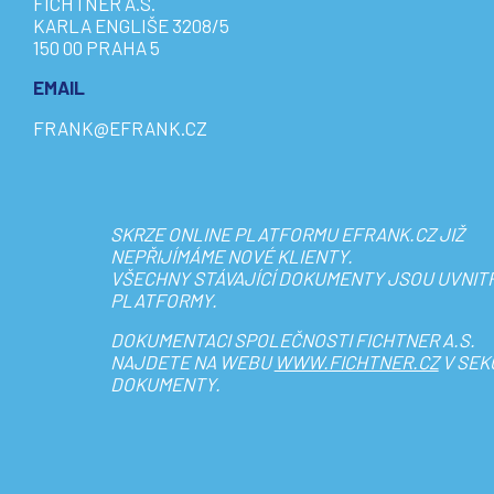
FICHTNER A.S.
KARLA ENGLIŠE 3208/5
150 00 PRAHA 5
EMAIL
FRANK@EFRANK.CZ
SKRZE ONLINE PLATFORMU EFRANK.CZ JIŽ
NEPŘIJÍMÁME NOVÉ KLIENTY.
VŠECHNY STÁVAJÍCÍ DOKUMENTY JSOU UVNIT
PLATFORMY.
DOKUMENTACI SPOLEČNOSTI FICHTNER A.S.
NAJDETE NA WEBU
WWW.FICHTNER.CZ
V SEK
DOKUMENTY.