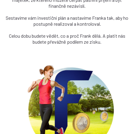
finančně nezávislí.
Sestavíme vám investiční plán a nastavíme Franka tak, aby ho
Vladímír společně s Honzou, Radkem nebo Lukášem s vámi
postupně realizoval a kontroloval.
proberou vaše představy o investicích a finanční nezávislosti.
A sestaví pro vás plán, jak investovat, abyste mohli čerpat
Celou dobu budete vědět, co a proč Frank dělá. A platit nás
pasivní příjem. Kdy se vám to hodí?
budete převážně podílem ze zisku.
VLADIMÍR FICHTNER
ZAJÍMÁ NÁS, KDO JSTE A KAM MÁTE
NAMÍŘENO
+420 123 456 789
Investiční plán šijeme na míru. Budeme si tedy povídat o vás a
vašich představách. A to je vždycky užitečné.
Vysvětlí vám principy ochrany bohatství...