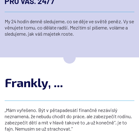
PRO VÁS. 24/7
My 24 hodin denně sledujeme, co se děje ve světě peněz. Vy se
věnujete tomu, co děláte radši. Mezitím si píšeme, voláme a
sledujeme, jak váš majetek roste.
Frankly, ...
„Mám vyřešeno. Být v pětapadesáti finančně nezávislý
neznamená, že nebudu chodit do práce, ale zabezpečit rodinu,
zabezpečit děti a mít v hlavě takové to „a už konečně“, je to
fajn. Nemusím se už strachovat.“