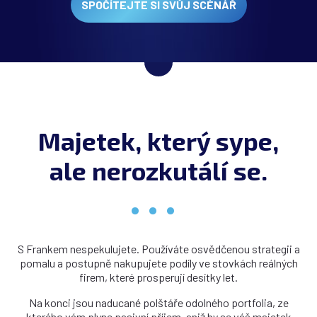
SPOČÍTEJTE SI SVŮJ SCÉNÁŘ
Majetek, který sype,
ale nerozkutálí se.
S Frankem nespekulujete. Používáte osvědčenou strategii a
pomalu a postupně nakupujete podíly ve stovkách reálných
firem, které prosperují desítky let.
Na konci jsou naducané polštáře odolného portfolia, ze
kterého vám plyne pasivní příjem, aniž by se váš majetek