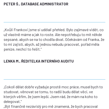
PETER Š., DATABASE ADMINISTRATOR
„Kvůli Frankovi jsme si udělali přehled. Bylo zajímavé vidět, co
už vlastně máme a jak to roste. Ale nepotřebuju to mít někde
sepsané, abych se na to chodila dívat. Očekávám od Franka, že
to mi zajistí, abych, až jednou nebudu pracovat, pořád měla
peníze, nechci to řešit.“
LENKA M., ŘEDITELKA INTERNÍHO AUDITU
„Cokoli dělat dobře vyžaduje prostě moc práce, musel bych to
studovat, věnovat se tomu, to radši budu dělat věci, ve
kterých věřím, že jsem lepší. Jsem rád, že mám na koho to
delegovat.“
„Být finančně nezávislý pro mě znamená, že bych pracoval