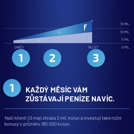
15 MIL
10 MIL
5 MIL
DNES
16 LET
0 MIL
1
2
3
1
KAŽDÝ MĚSÍC VÁM
ZŮSTÁVAJÍ PENÍZE
NAVÍC.
Naši klienti již mají zhruba 2 mil. korun a investují také roční
bonusy v průměru 180 000 korun.